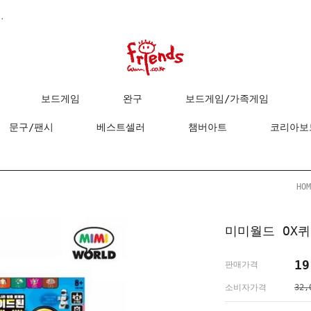
.
보드게임
완구
보드게임/가족게임
문구/팬시
베스트셀러
챔버아트
코리아보
HOM
미미월드 OX
19
판매가격
소비자가격
32,