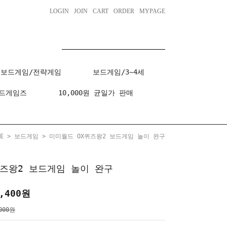
LOGIN
JOIN
CART
ORDER
MYPAGE
보드게임/전략게임
보드게임/3~4세
드게임즈
10,000원 균일가 판매
E
>
보드게임
> 미미월드 OX퀴즈왕2 보드게임 놀이 완구
퀴즈왕2 보드게임 놀이 완구
,400
원
000원