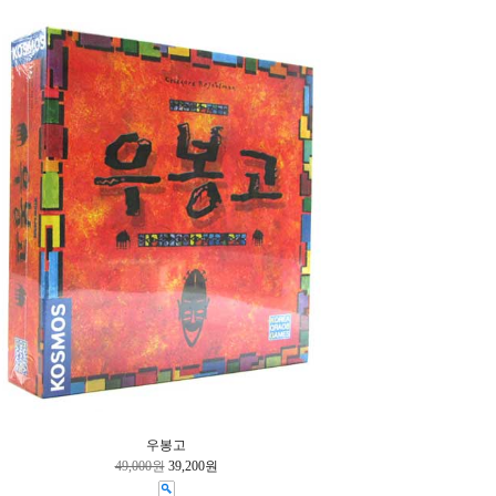
우봉고
49,000원
39,200원