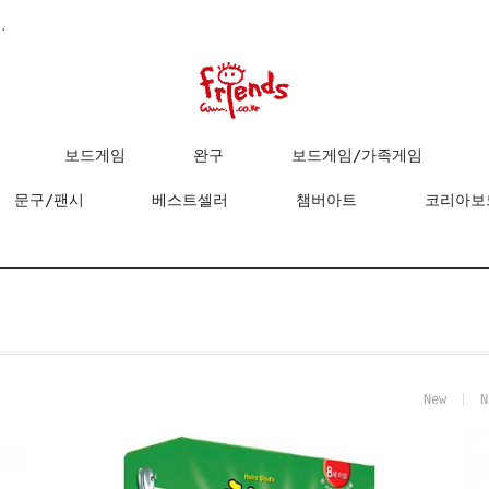
.
보드게임
완구
보드게임/가족게임
문구/팬시
베스트셀러
챔버아트
코리아보
New
N