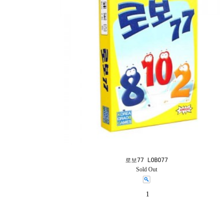
로보77 LOBO77
Sold Out
1