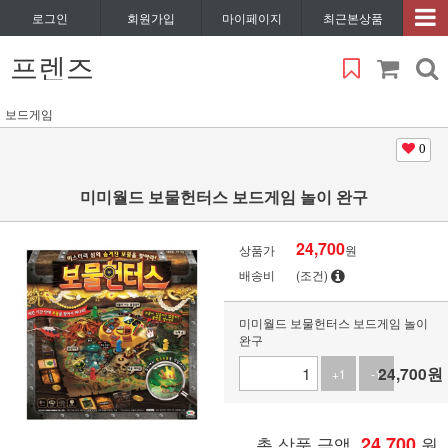
로그인
회원가입
마이페이지
최근본상품
프렌즈
보드게임
0
미미월드 보물헌터스 보드게임 놀이 완구
24,700
상품가
원
배송비
(조건)
미미월드 보물헌터스 보드게임 놀이
완구
24,700
원
+1
-1
총 상품 금액
24,700
원