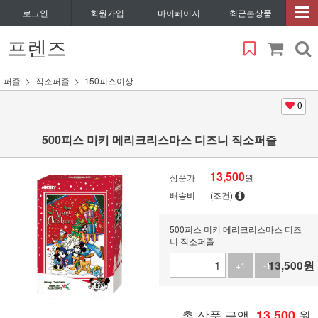
로그인
회원가입
마이페이지
최근본상품
프렌즈
퍼즐
직소퍼즐
150피스이상
0
500피스 미키 메리크리스마스 디즈니 직소퍼즐
13,500
상품가
원
배송비
(조건)
500피스 미키 메리크리스마스 디즈
니 직소퍼즐
13,500
원
+1
-1
총 상품 금액
13,500
원