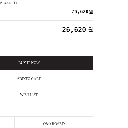
우드앨범 뉴타입 88P 4X6 (CHERRY)
26,620
원
26,620
원
BUY IT NOW
ADD TO CART
WISH LIST
Q&A BOARD