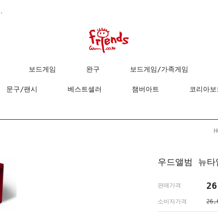
.
보드게임
완구
보드게임/가족게임
문구/팬시
베스트셀러
챔버아트
코리아보
H
우드앨범 뉴타입 
26
판매가격
소비자가격
26,